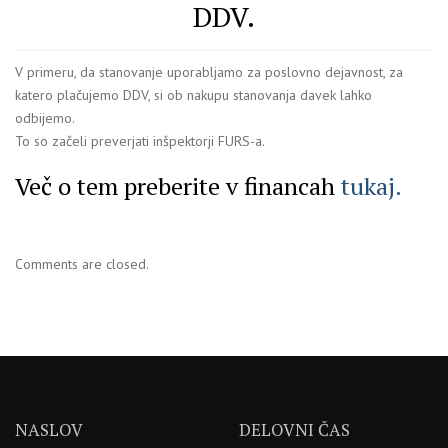
DDV.
V primeru, da stanovanje uporabljamo za poslovno dejavnost, za
katero plačujemo DDV, si ob nakupu stanovanja davek lahko
odbijemo.
To so začeli preverjati inšpektorji FURS-a.
Več o tem preberite v financah
tukaj.
Comments are closed.
NASLOV
DELOVNI ČAS