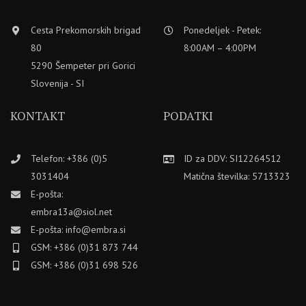
Cesta Prekomorskih brigad
Ponedeljek - Petek:
80
8:00AM – 4:00PM
5290 Šempeter pri Gorici
Slovenija - SI
KONTAKT
PODATKI
Telefon: +386 (0)5
ID za DDV: SI12264512
3031404
Matična številka: 5713323
E-pošta:
embra13a@siol.net
E-pošta: info@embra.si
GSM: +386 (0)31 873 744
GSM: +386 (0)31 698 526